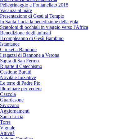
Pellegrinaggio a Fontanellato 2018
Vacanza al mare
Presentazione di Gesù al Tempio
In Santa Lucia la benedizione della gola
Scatoloni di occhiali in viaggio verso l'Africa
Benedizione degli animali
Il compleanno di Gesù Bambino
Istantanee
Cricket a Bannone
I ragazzi di Bannone a Verona
Sagra di San Fermo
Riparte il Catechismo
Castione Baratti
Novità e Iniziative
Le terre di Padre Pio
Illuminare per vedere
Cazzola
Guardasone
Sivizzano
Aggiornamenti
Santa Lucia
Torre
Vignale
Attività
Azione Cattolica