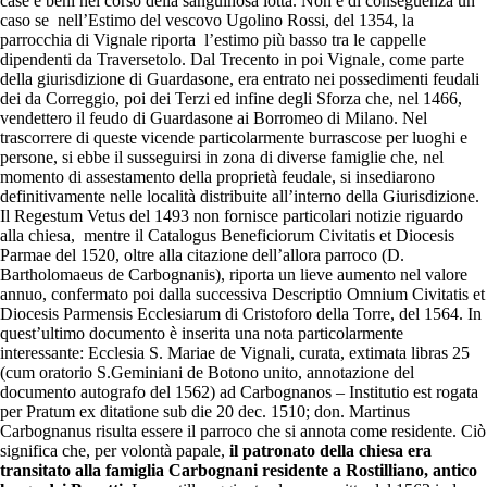
case e beni nel corso della sanguinosa lotta. Non è di conseguenza un
caso se nell’Estimo del vescovo Ugolino Rossi, del 1354, la
parrocchia di Vignale riporta l’estimo più basso tra le cappelle
dipendenti da Traversetolo. Dal Trecento in poi Vignale, come parte
della giurisdizione di Guardasone, era entrato nei possedimenti feudali
dei da Correggio, poi dei Terzi ed infine degli Sforza che, nel 1466,
vendettero il feudo di Guardasone ai Borromeo di Milano. Nel
trascorrere di queste vicende particolarmente burrascose per luoghi e
persone, si ebbe il susseguirsi in zona di diverse famiglie che, nel
momento di assestamento della proprietà feudale, si insediarono
definitivamente nelle località distribuite all’interno della Giurisdizione.
Il Regestum Vetus del 1493 non fornisce particolari notizie riguardo
alla chiesa, mentre il Catalogus Beneficiorum Civitatis et Diocesis
Parmae del 1520, oltre alla citazione dell’allora parroco (D.
Bartholomaeus de Carbognanis), riporta un lieve aumento nel valore
annuo, confermato poi dalla successiva Descriptio Omnium Civitatis et
Diocesis Parmensis Ecclesiarum di Cristoforo della Torre, del 1564. In
quest’ultimo documento è inserita una nota particolarmente
interessante: Ecclesia S. Mariae de Vignali, curata, extimata libras 25
(cum oratorio S.Geminiani de Botono unito, annotazione del
documento autografo del 1562) ad Carbognanos – Institutio est rogata
per Pratum ex ditatione sub die 20 dec. 1510; don. Martinus
Carbognanus risulta essere il parroco che si annota come residente. Ciò
significa che, per volontà papale,
il patronato della chiesa era
transitato alla famiglia Carbognani residente a Rostilliano, antico