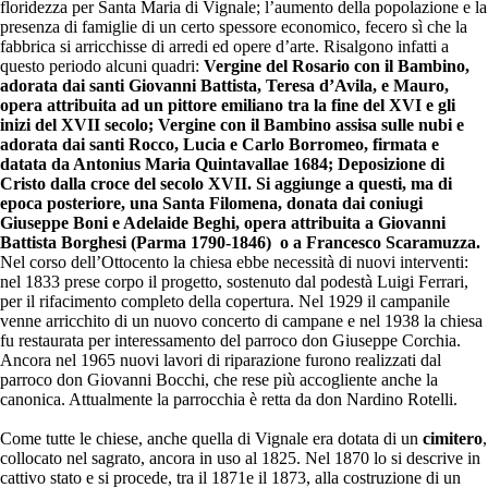
floridezza per Santa Maria di Vignale; l’aumento della popolazione e la
presenza di famiglie di un certo spessore economico, fecero sì che la
fabbrica si arricchisse di arredi ed opere d’arte. Risalgono infatti a
questo periodo alcuni quadri:
Vergine del Rosario con il Bambino,
adorata dai santi Giovanni Battista, Teresa d’Avila, e Mauro,
opera attribuita ad un pittore emiliano tra la fine del XVI e gli
inizi del XVII secolo; Vergine con il Bambino assisa sulle nubi e
adorata dai santi Rocco, Lucia e Carlo Borromeo, firmata e
datata da Antonius Maria Quintavallae 1684; Deposizione di
Cristo dalla croce del secolo XVII. Si aggiunge a questi, ma di
epoca posteriore, una Santa Filomena, donata dai coniugi
Giuseppe Boni e Adelaide Beghi, opera attribuita a Giovanni
Battista Borghesi (Parma 1790-1846) o a Francesco Scaramuzza.
Nel corso dell’Ottocento la chiesa ebbe necessità di nuovi interventi:
nel 1833 prese corpo il progetto, sostenuto dal podestà Luigi Ferrari,
per il rifacimento completo della copertura. Nel 1929 il campanile
venne arricchito di un nuovo concerto di campane e nel 1938 la chiesa
fu restaurata per interessamento del parroco don Giuseppe Corchia.
Ancora nel 1965 nuovi lavori di riparazione furono realizzati dal
parroco don Giovanni Bocchi, che rese più accogliente anche la
canonica. Attualmente la parrocchia è retta da don Nardino Rotelli.
Come tutte le chiese, anche quella di Vignale era dotata di un
cimitero
,
collocato nel sagrato, ancora in uso al 1825. Nel 1870 lo si descrive in
cattivo stato e si procede, tra il 1871e il 1873, alla costruzione di un