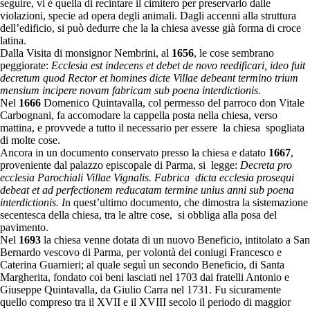
seguire, vi è quella di recintare il cimitero per preservarlo dalle
violazioni, specie ad opera degli animali. Dagli accenni alla struttura
dell’edificio, si può dedurre che la la chiesa avesse già forma di croce
latina.
Dalla Visita di monsignor Nembrini, al
1656
, le cose sembrano
peggiorate:
Ecclesia est indecens et debet de novo reedificari, ideo fuit
decretum quod Rector et homines dicte Villae debeant termino trium
mensium incipere novam fabricam sub poena interdictionis
.
Nel
1666
Domenico Quintavalla, col permesso del parroco don Vitale
Carbognani, fa accomodare la cappella posta nella chiesa, verso
mattina, e provvede a tutto il necessario per essere la chiesa spogliata
di molte cose.
Ancora in un documento conservato presso la chiesa e datato
1667
,
proveniente dal palazzo episcopale di Parma, si legge:
Decreta pro
ecclesia Parochiali Villae Vignalis. Fabrica dicta ecclesia prosequi
debeat et ad perfectionem reducatam termine unius anni sub poena
interdictionis. I
n quest’ultimo documento, che dimostra la sistemazione
secentesca della chiesa, tra le altre cose, si obbliga alla posa del
pavimento.
Nel
1693
la chiesa venne dotata di un nuovo Beneficio, intitolato a San
Bernardo vescovo di Parma, per volontà dei coniugi Francesco e
Caterina Guarnieri; al quale seguì un secondo Beneficio, di Santa
Margherita, fondato coi beni lasciati nel 1703 dai fratelli Antonio e
Giuseppe Quintavalla, da Giulio Carra nel 1731. Fu sicuramente
quello compreso tra il XVII e il XVIII secolo il periodo di maggior