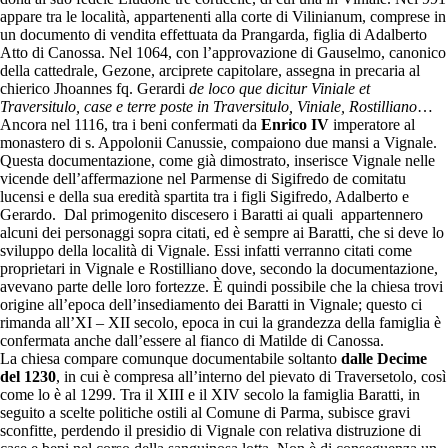
appare tra le località, appartenenti alla corte di Vilinianum, comprese in
un documento di vendita effettuata da Prangarda, figlia di Adalberto
Atto di Canossa. Nel 1064, con l’approvazione di Gauselmo, canonico
della cattedrale, Gezone, arciprete capitolare, assegna in precaria al
chierico Jhoannes fq. Gerardi
de loco que dicitur Viniale et
Traversitulo, case e terre poste in Traversitulo, Viniale, Rostilliano
…
Ancora nel 1116, tra i beni confermati da
Enrico IV
imperatore al
monastero di s. Appolonii Canussie, compaiono due mansi a Vignale.
Questa documentazione, come già dimostrato, inserisce Vignale nelle
vicende dell’affermazione nel Parmense di Sigifredo de comitatu
lucensi e della sua eredità spartita tra i figli Sigifredo, Adalberto e
Gerardo. Dal primogenito discesero i Baratti ai quali appartennero
alcuni dei personaggi sopra citati, ed è sempre ai Baratti, che si deve lo
sviluppo della località di Vignale. Essi infatti verranno citati come
proprietari in Vignale e Rostilliano dove, secondo la documentazione,
avevano parte delle loro fortezze. È quindi possibile che la chiesa trovi
origine all’epoca dell’insediamento dei Baratti in Vignale; questo ci
rimanda all’XI – XII secolo, epoca in cui la grandezza della famiglia è
confermata anche dall’essere al fianco di Matilde di Canossa.
La chiesa compare comunque documentabile soltanto
dalle Decime
del 1230
, in cui è compresa all’interno del pievato di Traversetolo, così
come lo è al 1299. Tra il XIII e il XIV secolo la famiglia Baratti, in
seguito a scelte politiche ostili al Comune di Parma, subisce gravi
sconfitte, perdendo il presidio di Vignale con relativa distruzione di