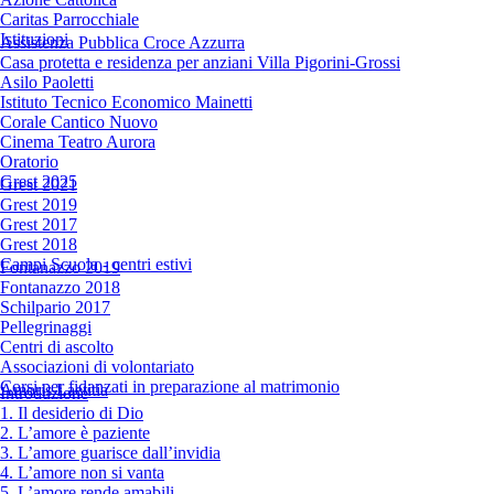
Caritas Parrocchiale
Istituzioni
Assistenza Pubblica Croce Azzurra
Casa protetta e residenza per anziani Villa Pigorini-Grossi
Asilo Paoletti
Istituto Tecnico Economico Mainetti
Corale Cantico Nuovo
Cinema Teatro Aurora
Oratorio
Grest 2025
Grest 2021
Grest 2019
Grest 2017
Grest 2018
Campi Scuola - centri estivi
Fontanazzo 2019
Fontanazzo 2018
Schilpario 2017
Pellegrinaggi
Centri di ascolto
Associazioni di volontariato
Corsi per fidanzati in preparazione al matrimonio
Amoris Laetitia
Introduzione
1. Il desiderio di Dio
2. L’amore è paziente
3. L’amore guarisce dall’invidia
4. L’amore non si vanta
5. L’amore rende amabili