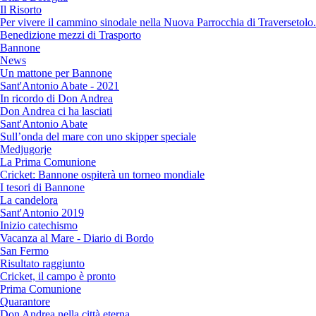
Il Risorto
Per vivere il cammino sinodale nella Nuova Parrocchia di Traversetolo.
Benedizione mezzi di Trasporto
Bannone
News
Un mattone per Bannone
Sant'Antonio Abate - 2021
In ricordo di Don Andrea
Don Andrea ci ha lasciati
Sant'Antonio Abate
Sull’onda del mare con uno skipper speciale
Medjugorje
La Prima Comunione
Cricket: Bannone ospiterà un torneo mondiale
I tesori di Bannone
La candelora
Sant'Antonio 2019
Inizio catechismo
Vacanza al Mare - Diario di Bordo
San Fermo
Risultato raggiunto
Cricket, il campo è pronto
Prima Comunione
Quarantore
Don Andrea nella città eterna