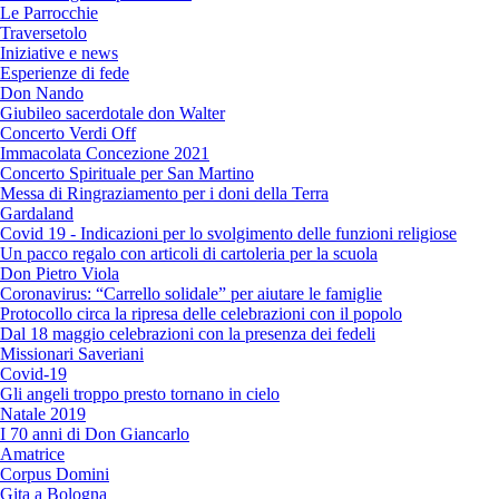
Le Parrocchie
Traversetolo
Iniziative e news
Esperienze di fede
Don Nando
Giubileo sacerdotale don Walter
Concerto Verdi Off
Immacolata Concezione 2021
Concerto Spirituale per San Martino
Messa di Ringraziamento per i doni della Terra
Gardaland
Covid 19 - Indicazioni per lo svolgimento delle funzioni religiose
Un pacco regalo con articoli di cartoleria per la scuola
Don Pietro Viola
Coronavirus: “Carrello solidale” per aiutare le famiglie
Protocollo circa la ripresa delle celebrazioni con il popolo
Dal 18 maggio celebrazioni con la presenza dei fedeli
Missionari Saveriani
Covid-19
Gli angeli troppo presto tornano in cielo
Natale 2019
I 70 anni di Don Giancarlo
Amatrice
Corpus Domini
Gita a Bologna