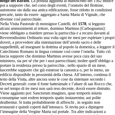
luogo dei Baratti
. La postilla aggiunta al manoscritto del 1562 induce
poi a supporre che, nel corso degli eventi, l’oratorio del Bottone,
autonomo sin dalla sua antica edificazione, fosse ridotto in condizioni
precarie, tanto da essere aggregato a Santa Maria di Vignale, che
divenne così parrocchiale.
Nella Visita Pastorale di monsignor Castelli, del
1578
, si leggono
alcuni ammonimenti al rettore, dominus Martinus [Carbognanus]:
viene obbligato a risiedere presso la parrocchia e a recarsi davanti al
Reverendissimo Ordinario una volta ogni tre mesi per espletare i propri
doveri, a provvedere alla sistemazione dell’arredo sacro e delle
suppellettili, ad insegnare la dottrina al popolo la domenica, a leggere il
Catechismo Romano in lingua comune così come l’omelia. Tutto ciò
lascia supporre che dominus Martinus avesse poca cura del suo
ministero, sia per sé che per i suoi parrocchiani; inoltre quell’obbligo a
portare la residenza presso la parrocchia , nello spazio di un mese,
lascerebbe supporre che già esistesse la canonica o, per lo meno, un
edificio disponibile in prossimità della chiesa. All’interno, continua il
testo della Visita, altre ancora sono le cose da sistemare secondo i
Decreti generali: come il fonte battesimale e l’altare di san Rocco che,
se nel tempo di tre mesi non sarà reso decente, dovrà essere distrutto.
Viene aggiunto poi: Sanctorum imagines, quae temporis iniuria
consumptae sunt eodem temporis spatio instaurentur, aut polite
dealbentur. Si tratta probabilmente di affreschi , in seguito non
restaurati e quindi coperti dall’intonaco. Si invita poi a dipingere
l’immagine della Vergine Maria sul portale. Tra altre indicazioni a