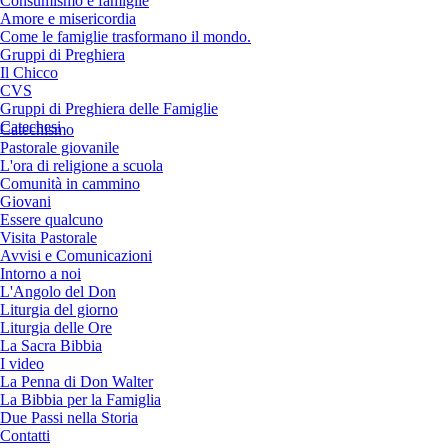
Consumismo e famiglie
Amore e misericordia
Come le famiglie trasformano il mondo.
Gruppi di Preghiera
Il Chicco
CVS
Gruppi di Preghiera delle Famiglie
Catechesi
Catechismo
Pastorale giovanile
L'ora di religione a scuola
Comunità in cammino
Giovani
Essere qualcuno
Visita Pastorale
Avvisi e Comunicazioni
Intorno a noi
L'Angolo del Don
Liturgia del giorno
Liturgia delle Ore
La Sacra Bibbia
I video
La Penna di Don Walter
La Bibbia per la Famiglia
Due Passi nella Storia
Contatti