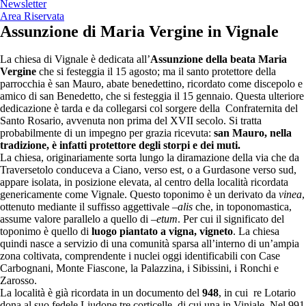
Newsletter
Area Riservata
Assunzione di Maria Vergine in Vignale
La chiesa di Vignale è dedicata all’
Assunzione della beata Maria
Vergine
che si festeggia il 15 agosto; ma il santo protettore della
parrocchia è san Mauro, abate benedettino, ricordato come discepolo e
amico di san Benedetto, che si festeggia il 15 gennaio. Questa ulteriore
dedicazione è tarda e da collegarsi col sorgere della Confraternita del
Santo Rosario, avvenuta non prima del XVII secolo. Si tratta
probabilmente di un impegno per grazia ricevuta:
san Mauro, nella
tradizione, è infatti protettore degli storpi e dei muti.
La chiesa, originariamente sorta lungo la diramazione della via che da
Traversetolo conduceva a Ciano, verso est, o a Gurdasone verso sud,
appare isolata, in posizione elevata, al centro della località ricordata
genericamente come Vignale. Questo toponimo è un derivato da
vinea
,
ottenuto mediante il suffisso aggettivale
–alis
che, in toponomastica,
assume valore parallelo a quello di
–etum
. Per cui il significato del
toponimo è quello di
luogo piantato a vigna, vigneto
. La chiesa
quindi nasce a servizio di una comunità sparsa all’interno di un’ampia
zona coltivata, comprendente i nuclei oggi identificabili con Case
Carbognani, Monte Fiascone, la Palazzina, i Sibissini, i Ronchi e
Zarosso.
La località è già ricordata in un documento del
948
, in cui re Lotario
dona al suo fedele Liudone tre corticelle, di cui una in Viniale. Nel 991