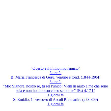
I VIDEO
"Questo è il Figlio mio l'amato"
3 ore fa
B. Maria Francesca di Gesù, vergine e fond. (1844-1904)
3 ore fa
"Mio Signore, nostro re, tu sei l'unico! Vieni in aiuto a me che sono
sola e non ho altro soccorso se non te" (Est 4,17 l )
1 giorni fa
S. Emidio, 1° vescovo di Ascoli P. e martire (273-309)
1 giorni fa