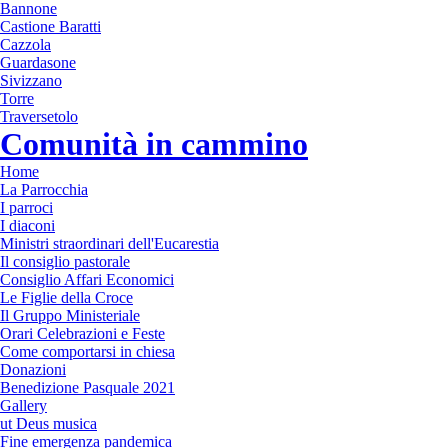
Bannone
Castione Baratti
Cazzola
Guardasone
Sivizzano
Torre
Traversetolo
Comunità in cammino
Home
La Parrocchia
I parroci
I diaconi
Ministri straordinari dell'Eucarestia
Il consiglio pastorale
Consiglio Affari Economici
Le Figlie della Croce
Il Gruppo Ministeriale
Orari Celebrazioni e Feste
Come comportarsi in chiesa
Donazioni
Benedizione Pasquale 2021
Gallery
ut Deus musica
Fine emergenza pandemica