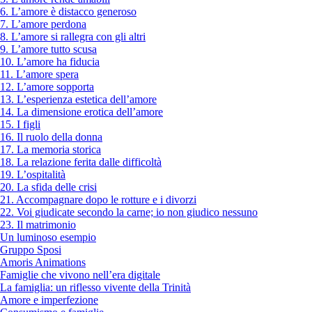
6. L’amore è distacco generoso
7. L’amore perdona
8. L’amore si rallegra con gli altri
9. L’amore tutto scusa
10. L’amore ha fiducia
11. L’amore spera
12. L’amore sopporta
13. L’esperienza estetica dell’amore
14. La dimensione erotica dell’amore
15. I figli
16. Il ruolo della donna
17. La memoria storica
18. La relazione ferita dalle difficoltà
19. L’ospitalità
20. La sfida delle crisi
21. Accompagnare dopo le rotture e i divorzi
22. Voi giudicate secondo la carne; io non giudico nessuno
23. Il matrimonio
Un luminoso esempio
Gruppo Sposi
Amoris Animations
Famiglie che vivono nell’era digitale
La famiglia: un riflesso vivente della Trinità
Amore e imperfezione